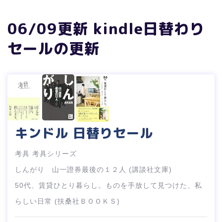
06/09更新 kindle日替わり
セールの更新
キンドル 日替りセール
考具 考具シリーズ
しんがり 山一證券最後の１２人 (講談社文庫)
50代、賃貸ひとり暮らし。ものを手放して見つけた、私
らしい日常 (扶桑社ＢＯＯＫＳ)