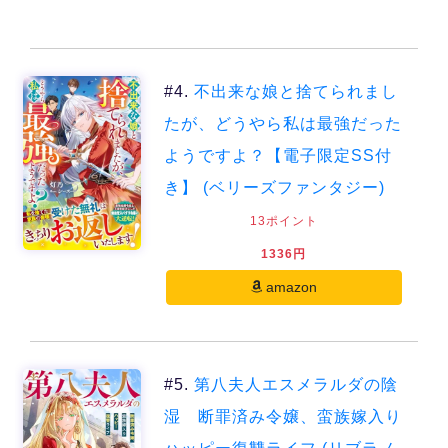
#4.
不出来な娘と捨てられまし
たが、どうやら私は最強だった
ようですよ？【電子限定SS付
き】 (ベリーズファンタジー)
13ポイント
1336円
amazon
#5.
第八夫人エスメラルダの陰
湿 断罪済み令嬢、蛮族嫁入り