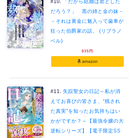
#10.
「だから結婚は君とした
だろう？」 黒の姉と金の妹－
－それは黄金に魅入って歯車が
狂った伯爵家の話。 (リブラノ
ベル)
935円
amazon
#11.
失踪聖女の日記～私が消
えてお喜びの皆さま、“残され
た真実”を知ったお気持ちはい
かがですか？～【最強令嬢の大
逆転シリーズ】【電子限定SS