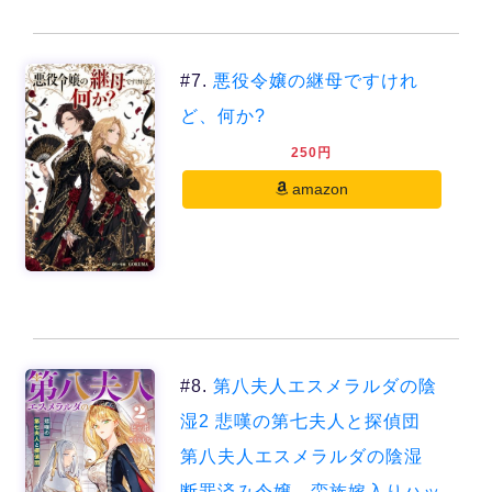
#7.
悪役令嬢の継母ですけれ
ど、何か?
250円
amazon
#8.
第八夫人エスメラルダの陰
湿2 悲嘆の第七夫人と探偵団
第八夫人エスメラルダの陰湿
断罪済み令嬢、蛮族嫁入りハッ