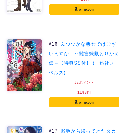
amazon
#16.
ふつつかな悪女ではござ
いますが ～雛宮蝶鼠とりかえ
伝～【特典SS付】 (一迅社ノ
ベルス)
12ポイント
1188円
amazon
#17.
戦地から帰ってきたタカ