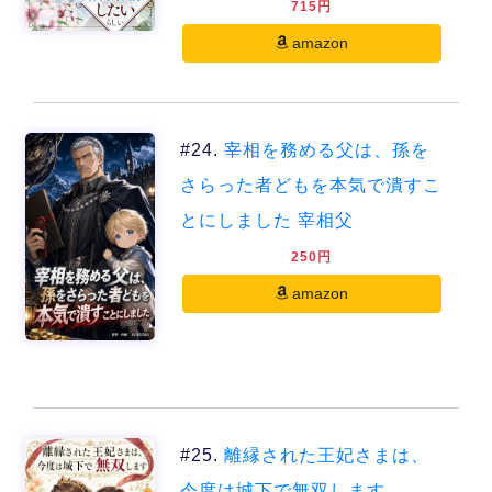
715円
amazon
#24.
宰相を務める父は、孫を
さらった者どもを本気で潰すこ
とにしました 宰相父
250円
amazon
#25.
離縁された王妃さまは、
今度は城下で無双します