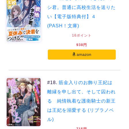
シ君。普通に高校生活を送りた
い【電子版特典付】４
(PASH！文庫)
16ポイント
938円
amazon
#18.
筋金入りのお飾り王妃は
離縁を申し出て、そして囚われ
る 純情執着な護衛騎士の新王
は王妃を溺愛する (リブラノベ
ル)
715円