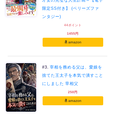
才女の完璧な人生計画～【電子
限定SS付き】 (ベリーズファ
ンタジー)
44ポイント
1455円
amazon
#3.
宰相を務める父は、愛娘を
捨てた王太子を本気で潰すこと
にしました 宰相父
250円
amazon