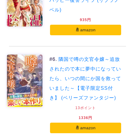
ハッピー復讐ライフ (リブラノ
ベル)
935円
amazon
#6.
隣国で噂の文官令嬢～追放
されたので本に夢中になってい
たら、いつの間にか国を救って
いました～【電子限定SS付
き】 (ベリーズファンタジー)
13ポイント
1336円
amazon