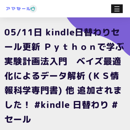
05/11日 kindle日替わりセ
ール更新 Ｐｙｔｈｏｎで学ぶ
実験計画法入門 ベイズ最適
化によるデータ解析 (ＫＳ情
報科学専門書) 他 追加されま
した！ #kindle 日替わり #
セール