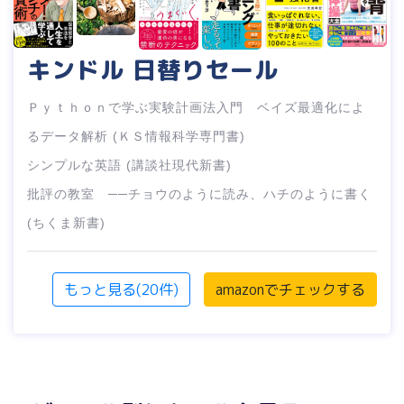
キンドル 日替りセール
Ｐｙｔｈｏｎで学ぶ実験計画法入門 ベイズ最適化によ
るデータ解析 (ＫＳ情報科学専門書)
シンプルな英語 (講談社現代新書)
批評の教室 ──チョウのように読み、ハチのように書く
(ちくま新書)
もっと見る(20件)
amazonでチェックする