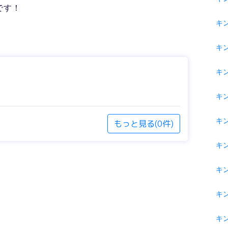
です！
キ
キ
キ
キ
キン
もっと見る(0件)
キン
キ
キ
キ