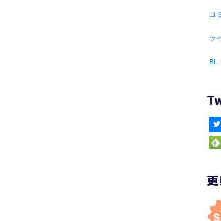
コ
ラ
BL
T
更