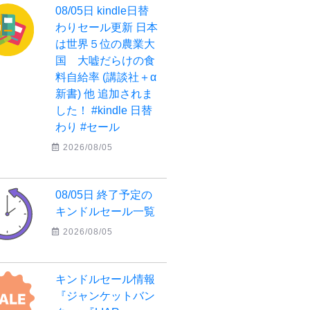
08/05日 kindle日替
わりセール更新 日本
は世界５位の農業大
国 大嘘だらけの食
料自給率 (講談社＋α
新書) 他 追加されま
した！ #kindle 日替
わり #セール
2026/08/05
08/05日 終了予定の
キンドルセール一覧
2026/08/05
キンドルセール情報
『ジャンケットバン