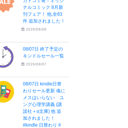
カドコミ発！オリジ
ナルコミック 8月新
刊フェア！ 他,全83
件 追加されました！
2026/08/08
08/07日 終了予定の
キンドルセール一覧
2026/08/07
08/07日 kindle日替
わりセール更新 魂に
メスはいらない ユ
ング心理学講義 (講
談社＋α文庫) 他 追
加されました！
#kindle 日替わり #