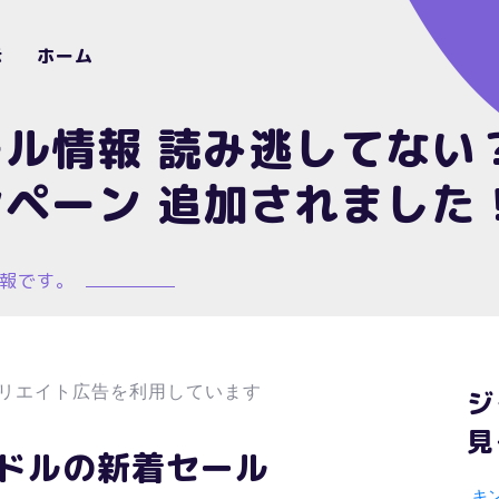
示
ホーム
ル情報 読み逃してない
ペーン 追加されました
情報です。
リエイト広告を利用しています
ジ
見
キンドルの新着セール
キ