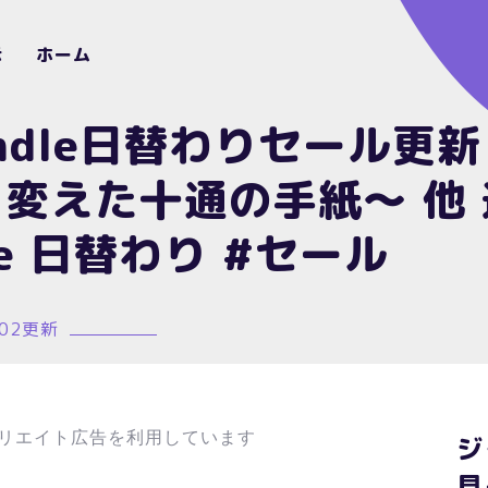
示
ホーム
kindle日替わりセール更
変えた十通の手紙～ 他
le 日替わり #セール
/02更新
リエイト広告を利用しています
ジ
見