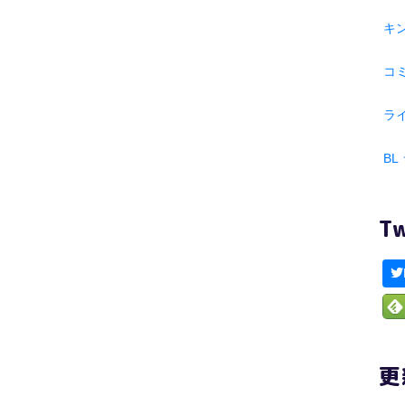
キ
コ
ラ
BL
T
更