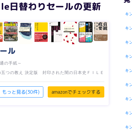
indle日替わりセールの更新
キ
キ
キ
セール
キ
通の手紙～
キ
の五つの教え
決定版 封印された闇の日本史ＦＩＬＥ
キン
もっと見る(30件)
amazonでチェックする
キン
キ
キ