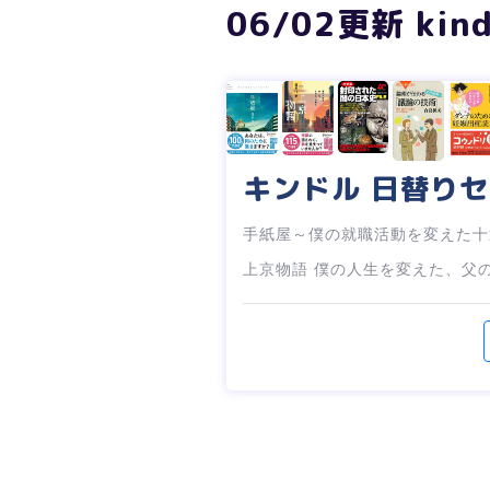
06/02更新 k
キンドル 日替り
手紙屋～僕の就職活動を変えた十
上京物語 僕の人生を変えた、父