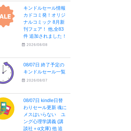
キンドルセール情報
カドコミ発！オリジ
ナルコミック 8月新
刊フェア！ 他,全83
件 追加されました！
2026/08/08
08/07日 終了予定の
キンドルセール一覧
2026/08/07
08/07日 kindle日替
わりセール更新 魂に
メスはいらない ユ
ング心理学講義 (講
談社＋α文庫) 他 追