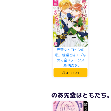
元聖女ヒロインの
私、続編ではモブな
のに全ステータス
（好感度を...
amazon
のあ先輩はともだち。 