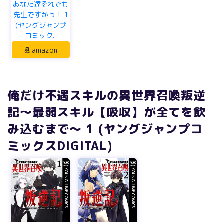
あなた達それでも
先生ですかっ！ 1
(ヤングジャンプ
コミック...
amazon
俺だけ不遇スキルの異世界召喚叛逆
記～最弱スキル【吸収】が全てを飲
み込むまで～ 1 (ヤングジャンプコ
ミックスDIGITAL)