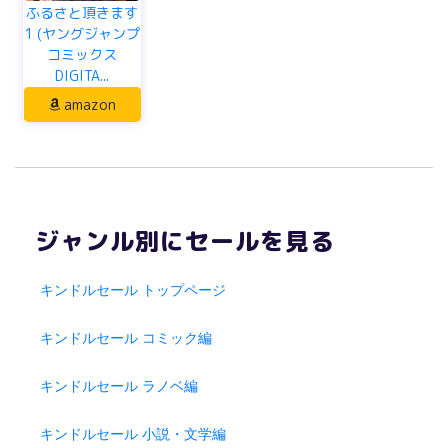
ふるさと頂きます
1 (ヤングジャンプ
コミックス
DIGITA...
amazon
ジャンル別にセールを見る
キンドルセール トップページ
キンドルセール コミック編
キンドルセール ラノベ編
キンドルセール 小説・文学編