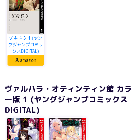
ゲキドウ 1 (ヤン
グジャンプコミッ
クスDIGITAL)
amazon
ヴァルハラ・オティンティン館 カラ
ー版 1 (ヤングジャンプコミックス
DIGITAL)