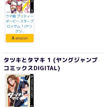
ウマ娘 プリティー
ダービー スターブ
ロッサム 1 (ヤン
グジ...
amazon
タツキとタマキ 1 (ヤングジャンプ
コミックスDIGITAL)