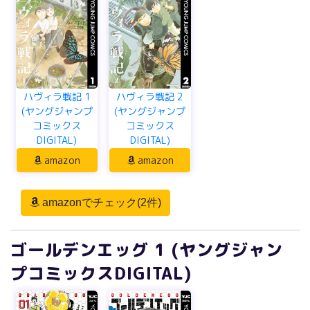
ハヴィラ戦記 1
ハヴィラ戦記 2
(ヤングジャンプ
(ヤングジャンプ
コミックス
コミックス
DIGITAL)
DIGITAL)
amazon
amazon
amazonでチェック(2件)
ゴールデンエッグ 1 (ヤングジャン
プコミックスDIGITAL)