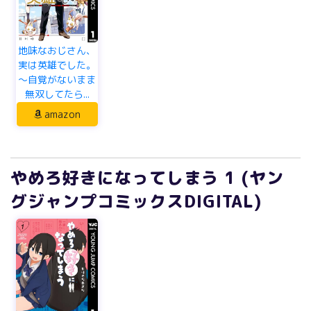
地味なおじさん、
実は英雄でした。
～自覚がないまま
無双してたら...
amazon
やめろ好きになってしまう 1 (ヤン
グジャンプコミックスDIGITAL)