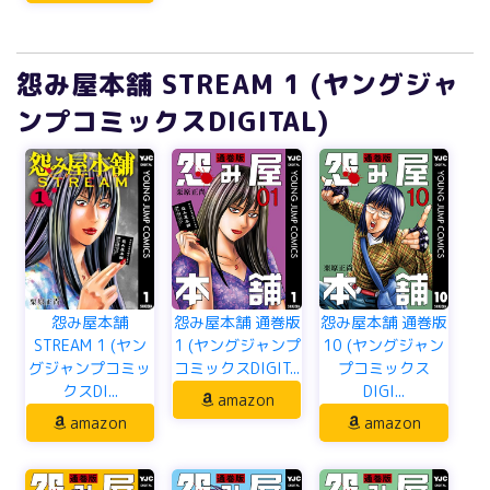
怨み屋本舗 STREAM 1 (ヤングジャ
ンプコミックスDIGITAL)
怨み屋本舗
怨み屋本舗 通巻版
怨み屋本舗 通巻版
STREAM 1 (ヤン
1 (ヤングジャンプ
10 (ヤングジャン
グジャンプコミッ
コミックスDIGIT...
プコミックス
クスDI...
DIGI...
amazon
amazon
amazon