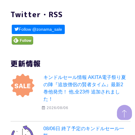
Twitter・RSS
Follow @zonama_sale
更新情報
キンドルセール情報 AKITA電子祭り夏
の陣『追放僧侶の賢者タイム』最新2
巻他発売！ 他,全23件 追加されまし
た！
2026/08/06
08/06日 終了予定のキンドルセール一