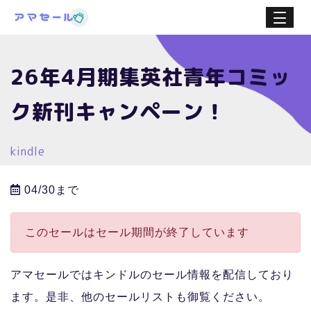
26年4月期集英社青年コミッ
ク新刊キャンペーン！
kindle
04/30まで
このセールはセール期間が終了しています
アマセールではキンドルのセール情報を配信しており
ます。是非、他のセールリストも御覧ください。