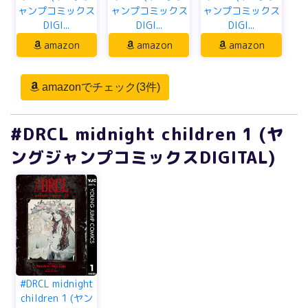
ャンプコミックス
ャンプコミックス
ャンプコミックス
DIGI...
DIGI...
DIGI...
amazon
amazon
amazon
amazonでチェック(3件)
#DRCL midnight children 1 (ヤ
ングジャンプコミックスDIGITAL)
#DRCL midnight
children 1 (ヤン