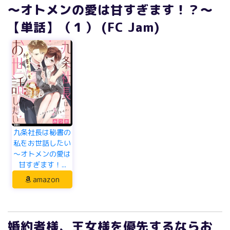
～オトメンの愛は甘すぎます！？～
【単話】（１） (FC Jam)
九条社長は秘書の
私をお世話したい
～オトメンの愛は
甘すぎます！...
amazon
婚約者様、王女様を優先するならお