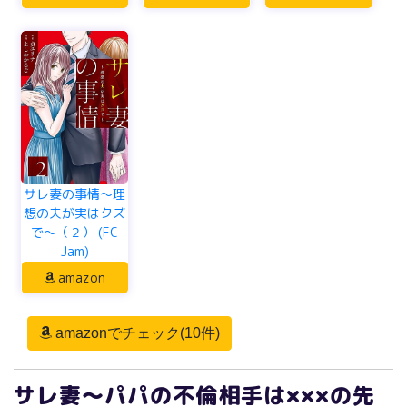
サレ妻の事情～理
想の夫が実はクズ
で～（２） (FC
Jam)
amazon
amazonでチェック(10件)
サレ妻～パパの不倫相手は×××の先