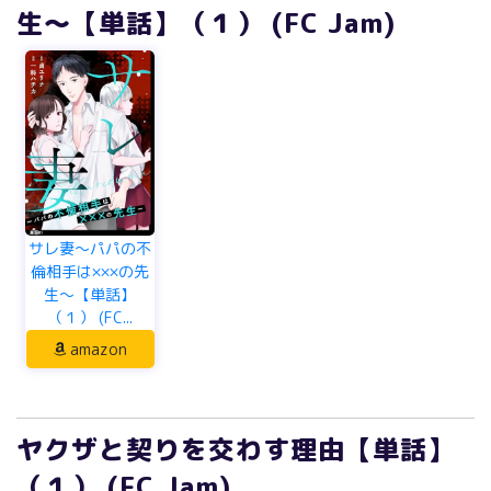
生～【単話】（１） (FC Jam)
サレ妻～パパの不
倫相手は×××の先
生～【単話】
（１） (FC...
amazon
ヤクザと契りを交わす理由【単話】
（１） (FC Jam)