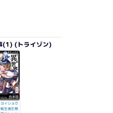
) (トライゾン)
はヨイショで
～転生者を無