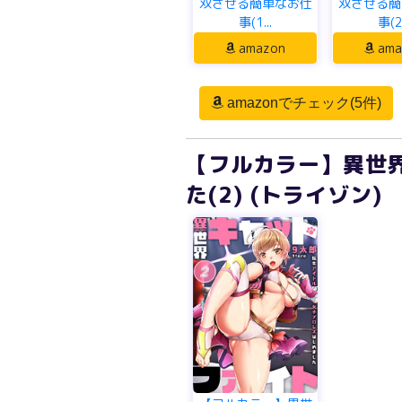
双させる簡単なお仕
双させる簡
事(1...
事(2.
amazon
ama
amazonでチェック(5件)
【フルカラー】異世
た(2) (トライゾン)