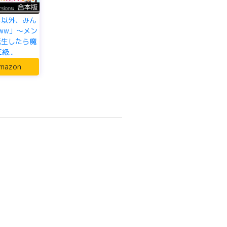
ら以外、みん
ww」～メン
転生したら魔
級...
mazon