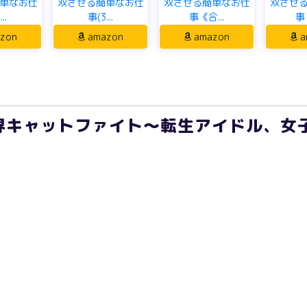
単なお仕
双させる簡単なお仕
双させる簡単なお仕
双させ
..
事(3...
事《合...
事《
zon
amazon
amazon
a
界キャットファイト～転生アイドル、女