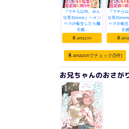
「ウチら以外、みん
「ウチら以
な死ねwww」～メン
な死ねww
ヘラが転生したら魔
ヘラが転生
王級...
王級.
amazon
ama
amazonでチェック(5件)
お兄ちゃんのおさがり彼