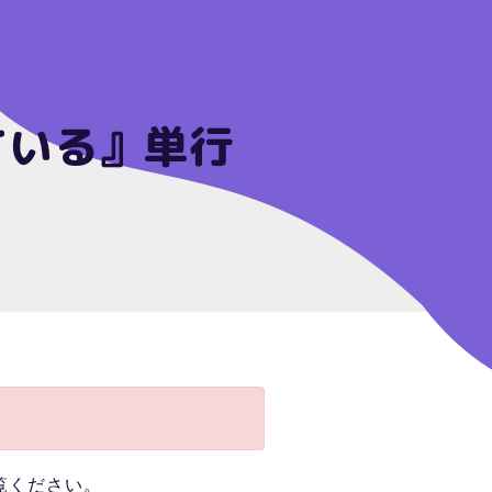
ている』単行
覧ください。