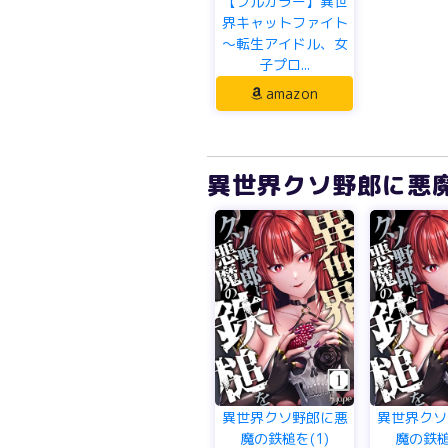
【フルカラー】異世
界キャットファイト
～転生アイドル、女
子プロ...
amazon
異世界クソ野郎に悪魔の
異世界クソ野郎に悪
異世界クソ
魔の鉄槌を(1)
魔の鉄槌