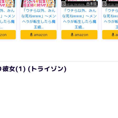
外、みん
「ウチら以外、みん
「ウチら以外、みん
「ウチ
w」～メン
な死ねwww」～メン
な死ねwww」～メン
な死ねw
したら魔
ヘラが転生したら魔
ヘラが転生したら魔
ヘラが
..
王級...
王級...
王
zon
amazon
amazon
a
女(1) (トライゾン)