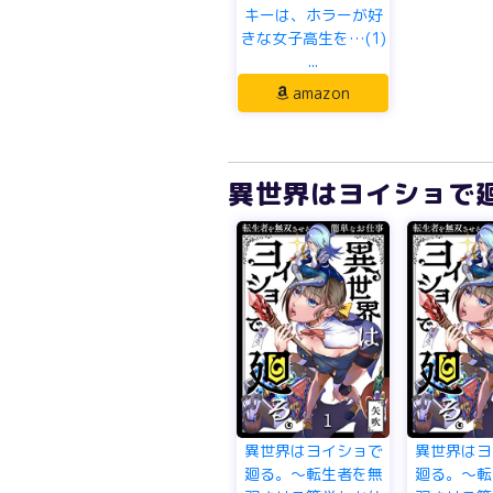
キーは、ホラーが好
きな女子高生を…(1)
...
amazon
異世界はヨイショで廻
異世界はヨイショで
異世界はヨ
廻る。～転生者を無
廻る。～転