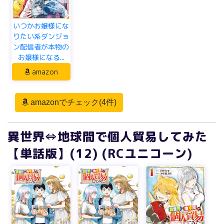
いつかお嬢様にな
りたい系ダンジョ
ン配信者が本物の
お嬢様になる...
amazon
amazonでチェック(4件)
異世界⇔地球間で個人貿易してみた
【単話版】(12) (RCユニコーン)