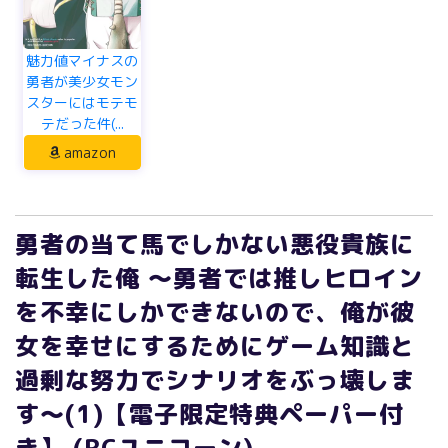
魅力値マイナスの
勇者が美少女モン
スターにはモテモ
テだった件(...
amazon
勇者の当て馬でしかない悪役貴族に
転生した俺 ～勇者では推しヒロイン
を不幸にしかできないので、俺が彼
女を幸せにするためにゲーム知識と
過剰な努力でシナリオをぶっ壊しま
す～(1)【電子限定特典ペーパー付
き】 (RCユニコーン)