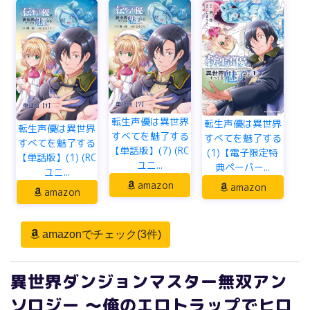
転生声優は異世界
転生声優は異世界
転生声優は異世界
すべてを魅了する
すべてを魅了する
すべてを魅了する
【単話版】(7) (RC
(1)【電子限定特
【単話版】(1) (RC
ユニ...
典ペーパー...
ユニ...
amazon
amazon
amazon
amazonでチェック(3件)
異世界ダンジョンマスター無双アン
ソロジー ～俺のエロトラップでヒロ