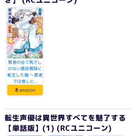
勇者の当て馬でし
かない悪役貴族に
転生した俺 ～勇者
では推しヒ...
amazon
転生声優は異世界すべてを魅了する
【単話版】(1) (RCユニコーン)