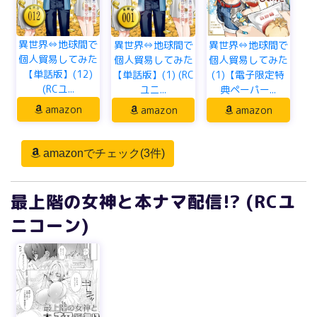
異世界⇔地球間で
異世界⇔地球間で
異世界⇔地球間で
個人貿易してみた
個人貿易してみた
個人貿易してみた
【単話版】(12)
(1)【電子限定特
【単話版】(1) (RC
(RCユ...
典ペーパー...
ユニ...
amazon
amazon
amazon
amazonでチェック(3件)
最上階の女神と本ナマ配信!? (RCユ
ニコーン)