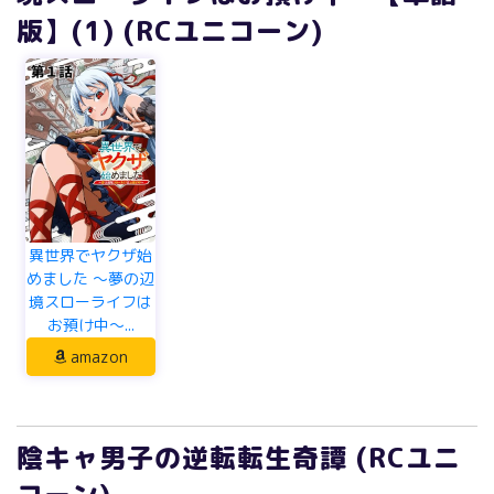
版】(1) (RCユニコーン)
異世界でヤクザ始
めました ～夢の辺
境スローライフは
お預け中～...
amazon
陰キャ男子の逆転転生奇譚 (RCユニ