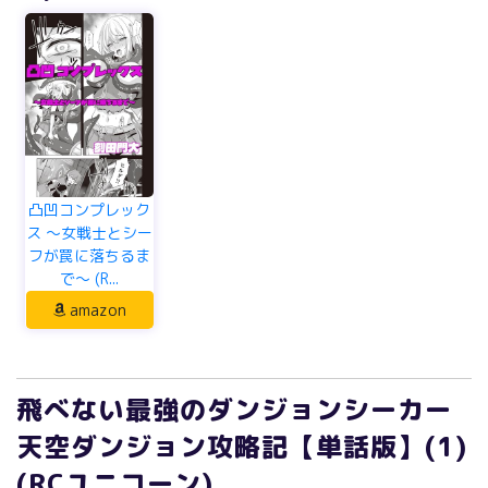
凸凹コンプレック
ス ～女戦士とシー
フが罠に落ちるま
で～ (R...
amazon
飛べない最強のダンジョンシーカー
天空ダンジョン攻略記【単話版】(1)
(RCユニコーン)