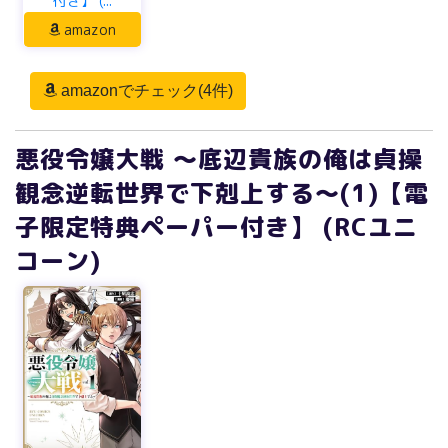
付き】 (...
amazon
amazonでチェック(4件)
悪役令嬢大戦 ～底辺貴族の俺は貞操
観念逆転世界で下剋上する～(1)【電
子限定特典ペーパー付き】 (RCユニ
コーン)