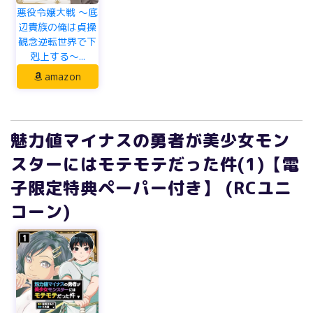
悪役令嬢大戦 ～底
辺貴族の俺は貞操
観念逆転世界で下
剋上する～...
amazon
魅力値マイナスの勇者が美少女モン
スターにはモテモテだった件(1)【電
子限定特典ペーパー付き】 (RCユニ
コーン)