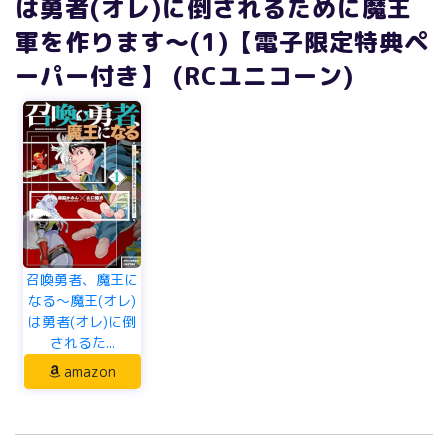
は勇者(オレ)に倒されるために魔王
軍を作ります～(1)【電子限定特典ペ
ーパー付き】 (RCユニコーン)
召喚勇者、魔王に
なる～魔王(オレ)
は勇者(オレ)に倒
されるた...
amazon