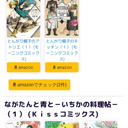
とんがり帽子のア
とんがり帽子のキ
トリエ（１） (モ
ッチン（１） (モ
ーニングコミック
ーニングコミック
ス)
ス)
amazon
amazon
amazonでチェック(2件)
ながたんと青と－いちかの料理帖－
（１） (Ｋｉｓｓコミックス)