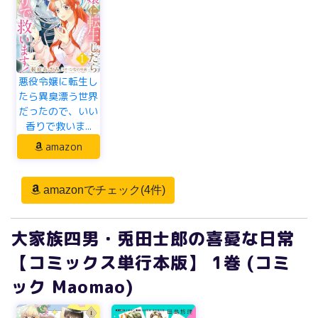
悪役令嬢に転生し
たら異臭漂う世界
だったので、いい
香りで救いま...
amazon
amazonでチェック(4件)
大家族四男・兎田士郎の喜憂な日常
【コミックス単行本版】 1巻 (コミ
ック Maomao)