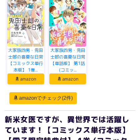
大家族四男・兎田
大家族四男・兎田
士郎の喜憂な日常
士郎の喜憂な日常
【コミックス単行
【単話版】 第1話
本版】 1巻...
(コミッ...
amazon
amazon
amazonでチェック(2件)
新米女医ですが、異世界では活躍し
ています！【コミックス単行本版】