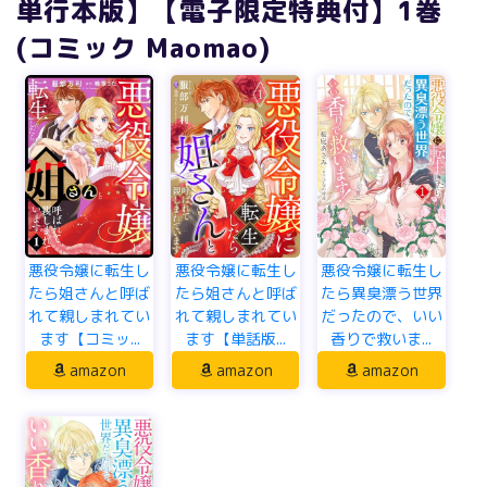
単行本版】【電子限定特典付】1巻
(コミック Maomao)
悪役令嬢に転生し
悪役令嬢に転生し
悪役令嬢に転生し
たら姐さんと呼ば
たら姐さんと呼ば
たら異臭漂う世界
れて親しまれてい
れて親しまれてい
だったので、いい
ます【コミッ...
ます【単話版...
香りで救いま...
amazon
amazon
amazon