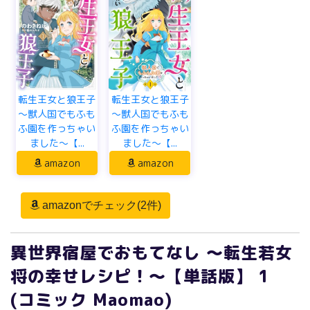
転生王女と狼王子
転生王女と狼王子
～獣人国でもふも
～獣人国でもふも
ふ園を作っちゃい
ふ園を作っちゃい
ました～【...
ました～【...
amazon
amazon
amazonでチェック(2件)
異世界宿屋でおもてなし ～転生若女
将の幸せレシピ！～【単話版】 1
(コミック Maomao)