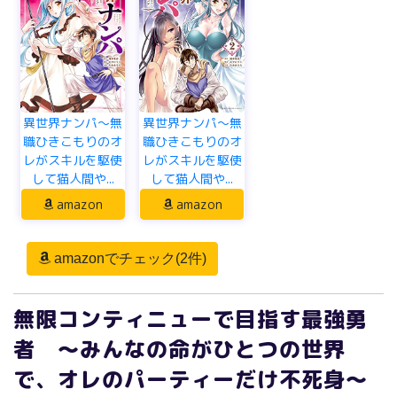
異世界ナンパ～無
異世界ナンパ～無
職ひきこもりのオ
職ひきこもりのオ
レがスキルを駆使
レがスキルを駆使
して猫人間や...
して猫人間や...
amazon
amazon
amazonでチェック(2件)
無限コンティニューで目指す最強勇
者 ～みんなの命がひとつの世界
で、オレのパーティーだけ不死身～