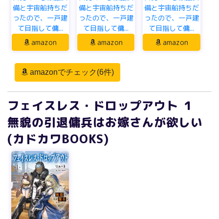
備と宇宙船持ちだ
備と宇宙船持ちだ
備と宇宙船持ちだ
ったので、一戸建
ったので、一戸建
ったので、一戸建
て目指して傭...
て目指して傭...
て目指して傭...
amazon
amazon
amazon
amazonでチェック(6件)
フェイスレス・ドロップアウト １
無貌の引退傭兵はお嫁さんが欲しい
(カドカワBOOKS)