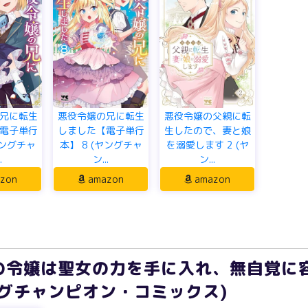
兄に転生
悪役令嬢の兄に転生
悪役令嬢の父親に転
電子単行
しました【電子単行
生したので、妻と娘
ヤングチャ
本】 8 (ヤングチャ
を溺愛します 2 (ヤ
.
ン...
ン...
zon
amazon
amazon
の令嬢は聖女の力を手に入れ、無自覚に
ングチャンピオン・コミックス)