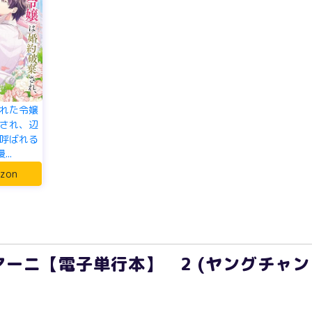
れた令嬢
され、辺
呼ばれる
..
zon
ーニ【電子単行本】 2 (ヤングチャン