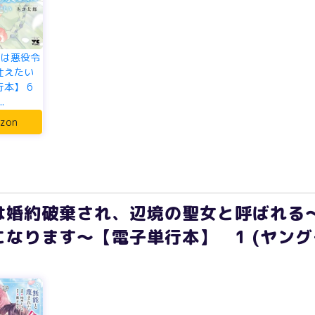
んは悪役令
仕えたい
本】 6
.
zon
は婚約破棄され、辺境の聖女と呼ばれる
なります～【電子単行本】 1 (ヤン