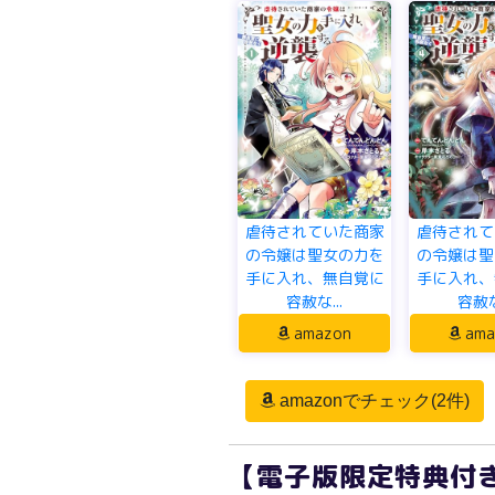
虐待されていた商家
虐待されて
の令嬢は聖女の力を
の令嬢は聖
手に入れ、無自覚に
手に入れ、
容赦な...
容赦な.
amazon
ama
amazonでチェック(2件)
【電子版限定特典付