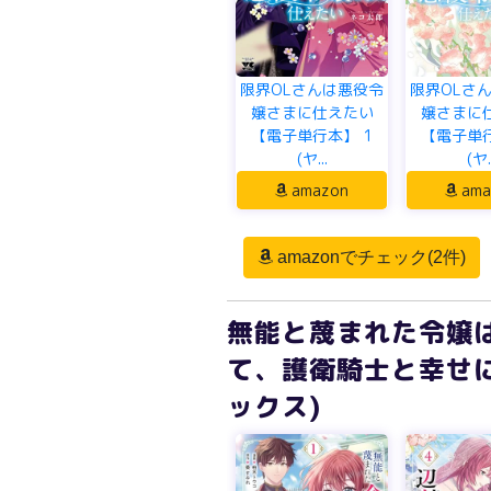
限界OLさんは悪役令
限界OLさ
嬢さまに仕えたい
嬢さまに
【電子単行本】 1
【電子単行
(ヤ...
(ヤ..
amazon
ama
amazonでチェック(2件)
無能と蔑まれた令嬢
て、護衛騎士と幸せに
ックス)