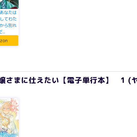
あなたは
してわた
から別れ
..
zon
嬢さまに仕えたい【電子単行本】 1 (