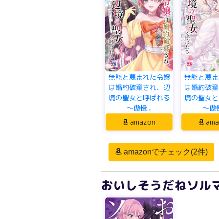
無能と蔑まれた令嬢
無能と蔑ま
は婚約破棄され、辺
は婚約破棄
境の聖女と呼ばれる
境の聖女と
～傲慢...
～傲慢.
amazon
ama
amazonでチェック(2件)
おいしそうだねソルマ