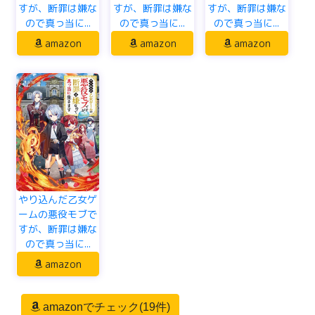
すが、断罪は嫌な
すが、断罪は嫌な
すが、断罪は嫌な
ので真っ当に...
ので真っ当に...
ので真っ当に...
amazon
amazon
amazon
やり込んだ乙女ゲ
ームの悪役モブで
すが、断罪は嫌な
ので真っ当に...
amazon
amazonでチェック(19件)