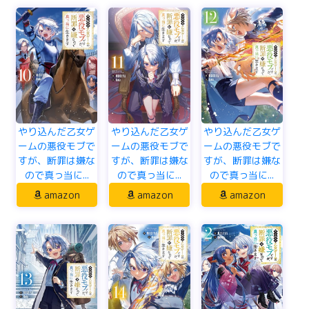
やり込んだ乙女ゲ
やり込んだ乙女ゲ
やり込んだ乙女ゲ
ームの悪役モブで
ームの悪役モブで
ームの悪役モブで
すが、断罪は嫌な
すが、断罪は嫌な
すが、断罪は嫌な
ので真っ当に...
ので真っ当に...
ので真っ当に...
amazon
amazon
amazon