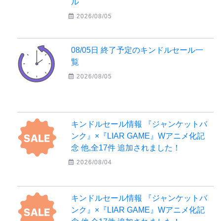
ル
2026/08/05
08/05日 終了予定のキンドルセール一
覧
2026/08/05
キンドルセール情報 『ジャンケットバ
ンク』×『LIAR GAME』Wアニメ化記
念 他,全17件 追加されました！
2026/08/04
キンドルセール情報 『ジャンケットバ
ンク』×『LIAR GAME』Wアニメ化記