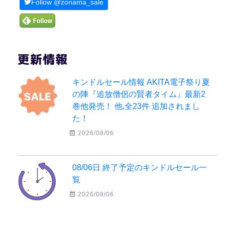
Follow @zonama_sale
更新情報
キンドルセール情報 AKITA電子祭り夏
の陣『追放僧侶の賢者タイム』最新2
巻他発売！ 他,全23件 追加されまし
た！
2026/08/06
08/06日 終了予定のキンドルセール一
覧
2026/08/06