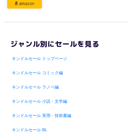
amazon
ジャンル別にセールを見る
キンドルセール トップページ
キンドルセール コミック編
キンドルセール ラノベ編
キンドルセール 小説・文学編
キンドルセール 実用・技術書編
キンドルセール BL