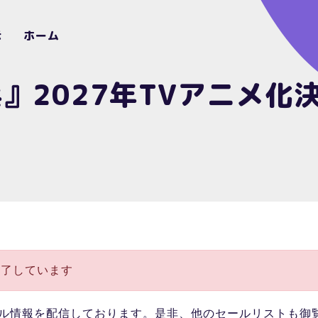
示
ホーム
』2027年TVアニメ化決
終了しています
ル情報を配信しております。是非、他のセールリストも御