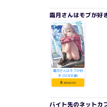
霜月さんはモブが好き 
霜月さんはモブが好
き (GCN文庫)
amazon
バイト先のネットカ