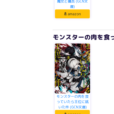
魔女と傭兵 (GCN文
庫)
amazon
モンスターの肉を食っ
モンスターの肉を食
っていたら王位に就
いた件 (GCN文庫)