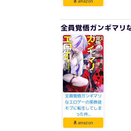
amazon
全員覚悟ガンギマリな
全員覚悟ガンギマリ
なエロゲーの邪教徒
モブに転生してしま
った件...
amazon