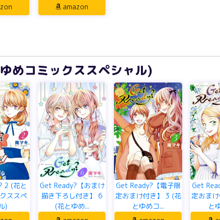
zon
amazon
 (花とゆめコミックススペシャル)
? 2 (花と
Get Ready?【おまけ
Get Ready?【電子限
Get Re
クススペ
描き下ろし付き】 6
定おまけ付き】 3 (花
定おまけ付
ル)
(花とゆめ...
とゆめコ...
とゆ