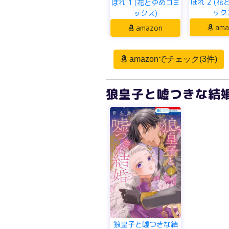
ぼれ 2 (
ぼれ 1 (花とゆめコミ
ック
ックス)
ama
amazon
amazonでチェック(3件)
狼皇子と嘘つきな結婚
狼皇子と嘘つきな結