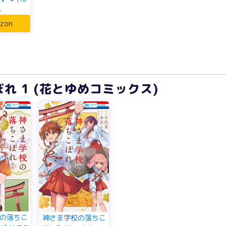
.
zon
れ 1 (花とゆめコミックス)
の落ちこ
神さま学校の落ちこ