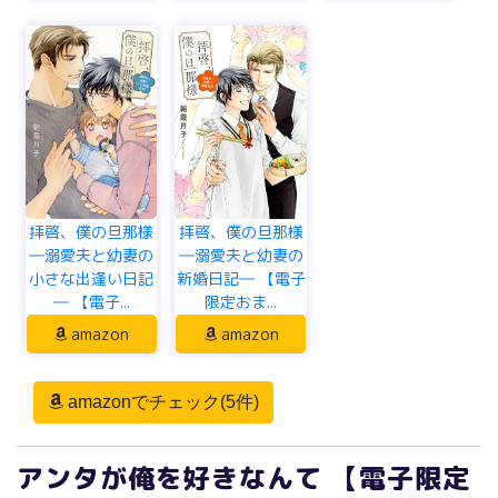
拝啓、僕の旦那様
拝啓、僕の旦那様
―溺愛夫と幼妻の
―溺愛夫と幼妻の
小さな出逢い日記
新婚日記― 【電子
― 【電子...
限定おま...
amazon
amazon
amazonでチェック(5件)
アンタが俺を好きなんて 【電子限定