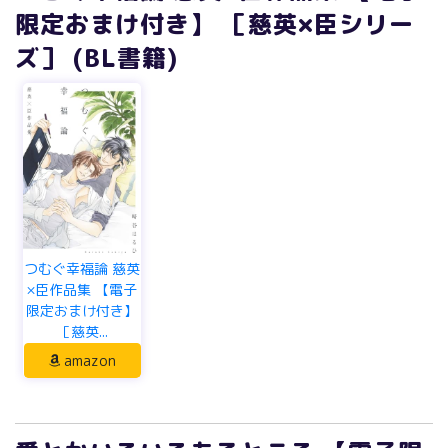
限定おまけ付き】 ［慈英×臣シリー
ズ］ (BL書籍)
つむぐ幸福論 慈英
×臣作品集 【電子
限定おまけ付き】
［慈英...
amazon