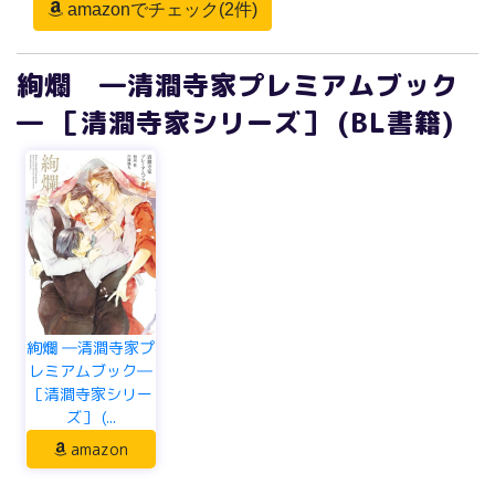
amazonでチェック(2件)
絢爛 ―清澗寺家プレミアムブック
― ［清澗寺家シリーズ］ (BL書籍)
絢爛 ―清澗寺家プ
レミアムブック―
［清澗寺家シリー
ズ］ (...
amazon