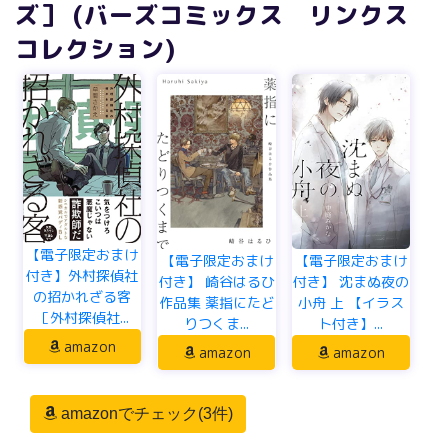
ズ］ (バーズコミックス リンクス
コレクション)
【電子限定おまけ
【電子限定おまけ
【電子限定おまけ
付き】外村探偵社
付き】 崎谷はるひ
付き】 沈まぬ夜の
の招かれざる客
作品集 薬指にたど
小舟 上 【イラス
［外村探偵社...
りつくま...
ト付き】...
amazon
amazon
amazon
amazonでチェック(3件)