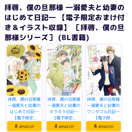
拝啓、僕の旦那様 ―溺愛夫と幼妻の
はじめて日記― 【電子限定おまけ付
き＆イラスト収録】 ［拝啓、僕の旦
那様シリーズ］ (BL書籍)
拝啓、僕の旦那様
拝啓、僕の旦那様
拝啓、僕の旦那様
―溺愛夫と幼妻の
―溺愛夫と幼妻の
―溺愛夫と幼妻の
はじめて日記―
キラキラ日記―
ワンダフル日記―
【電子限定...
【電子限定...
【電子限...
amazon
amazon
amazon