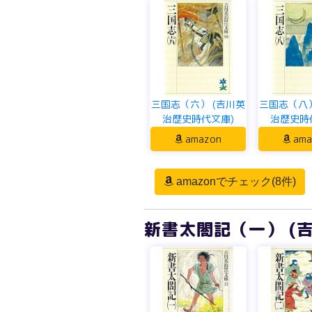
三国志（六） (吉川英
三国志（八）
治歴史時代文庫)
治歴史時
amazon
ama
amazonでチェック(8件)
新書太閤記（一） (