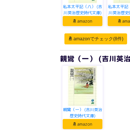
私本太平記（八） (吉
私本太平記（
川英治歴史時代文庫)
川英治歴史
amazon
ama
amazonでチェック(8件)
親鸞（一） (吉川英
親鸞（一） (吉川英治
歴史時代文庫)
amazon