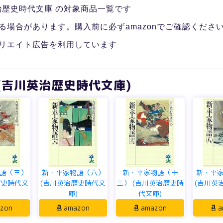
川英治歴史時代文庫 の対象商品一覧です
る場合があります。購入前に必ずamazonでご確認くださ
リエイト広告を利用しています
(吉川英治歴史時代文庫)
語（三）
新・平家物語（六）
新・平家物語（十
新・平
歴史時代文
(吉川英治歴史時代文
三） (吉川英治歴史時
(吉川英
)
庫)
代文庫)
zon
amazon
amazon
a