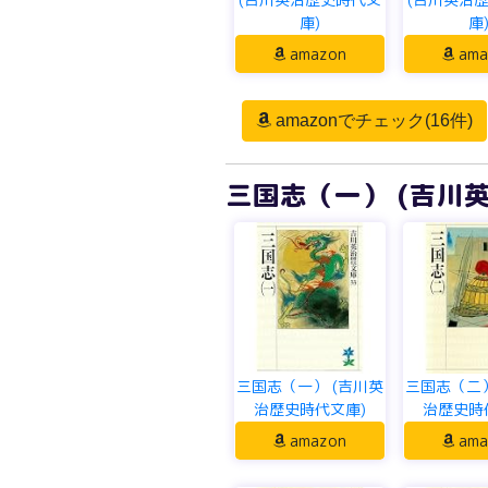
庫)
庫
amazon
ama
amazonでチェック(16件)
三国志（一） (吉川
三国志（一） (吉川英
三国志（二）
治歴史時代文庫)
治歴史時
amazon
ama