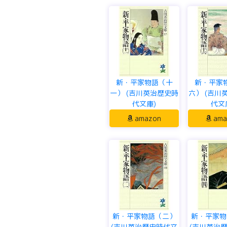
新・平家物語（十
新・平家
一） (吉川英治歴史時
六） (吉川
代文庫)
代文
amazon
ama
新・平家物語（二）
新・平家物
(吉川英治歴史時代文
(吉川英治