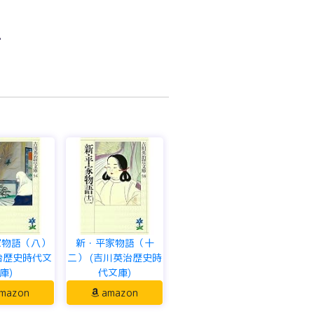
い
家物語（八）
新・平家物語（十
治歴史時代文
二） (吉川英治歴史時
庫)
代文庫)
mazon
amazon