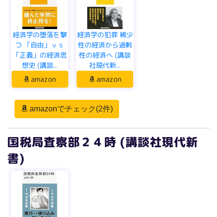
経済学の堕落を撃
経済学の犯罪 稀少
つ 「自由」ｖｓ
性の経済から過剰
「正義」の経済思
性の経済へ (講談
想史 (講談...
社現代新...
amazon
amazon
amazonでチェック(2件)
国税局査察部２４時 (講談社現代新
書)
国税局査察部２４
時 (講談社現代新