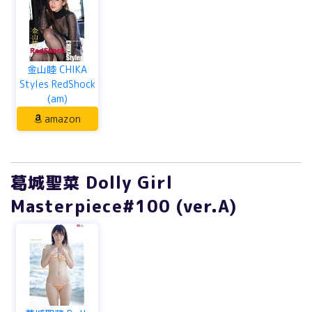
金山睦 CHIKA
Styles RedShock
(am)
amazon
葛城聖菜 Dolly Girl
Masterpiece#100 (ver.A)