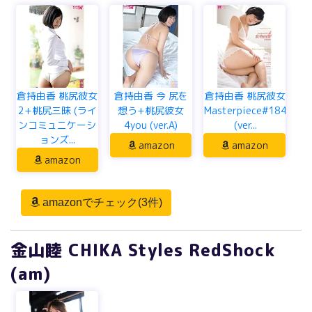
倉持由香 桃尻彼女
倉持由香 今 尻を
倉持由香 桃尻彼女
2+桃尻三昧 (ライ
想う+桃尻彼女
Masterpiece#184
ンコミュニケーシ
4you (ver.A)
(ver...
ョンズ...
amazon
amazon
amazon
amazonでチェック(3件)
金山睦 CHIKA Styles RedShock
(am)