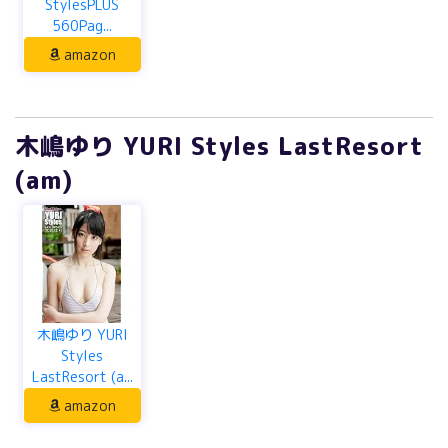
StylesPLUS
560Pag...
amazon
木嶋ゆり YURI Styles LastResort
(am)
木嶋ゆり YURI
Styles
LastResort (a...
amazon