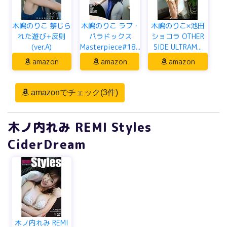
木嶋のりこ 禁じら
木嶋のりこ ラブ・
木嶋のりこ×池田
れた遊び+反則
パラドックス
ショコラ OTHER
(ver.A)
Masterpiece#18...
SIDE ULTRAM...
amazon
amazon
amazon
amazonでチェック(3件)
木ノ内れみ REMI Styles
CiderDream
木ノ内れみ REMI