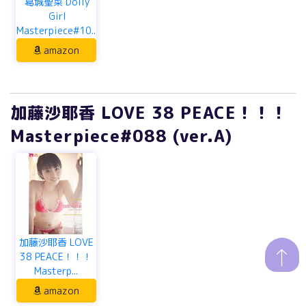
葛城聖菜 Dolly
Girl
Masterpiece#10...
amazon
加藤沙耶香 LOVE 38 PEACE！！！
Masterpiece#088 (ver.A)
加藤沙耶香 LOVE
38 PEACE！！！
Masterp...
amazon