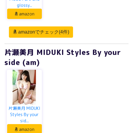
glossy...
amazon
amazonでチェック(4件)
片瀬美月 MIDUKI Styles By your
side (am)
片瀬美月 MIDUKI
Styles By your
sid...
amazon