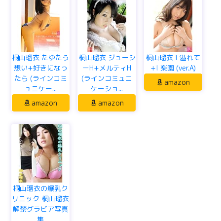
桐山瑠衣 たゆたう
桐山瑠衣 ジューシ
桐山瑠衣 I 溢れて
想い+好きになっ
ーH+メルティH
+I 楽園 (ver.A)
たら (ラインコミ
(ラインコミュニ
amazon
ュニケー...
ケーショ...
amazon
amazon
桐山瑠衣の爆乳ク
リニック 桐山瑠衣
解禁グラビア写真
集