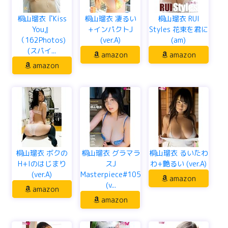
桐山瑠衣『Kiss
桐山瑠衣 凄るい
桐山瑠衣 RUI
You』
+インパクトJ
Styles 花束を君に
（162Photos)
(ver.A)
(am)
(スパイ...
amazon
amazon
amazon
桐山瑠衣 ボクの
桐山瑠衣 グラマラ
桐山瑠衣 るいたわ
H+Iのはじまり
スJ
わ+艶るい (ver.A)
(ver.A)
Masterpiece#105
amazon
(v...
amazon
amazon