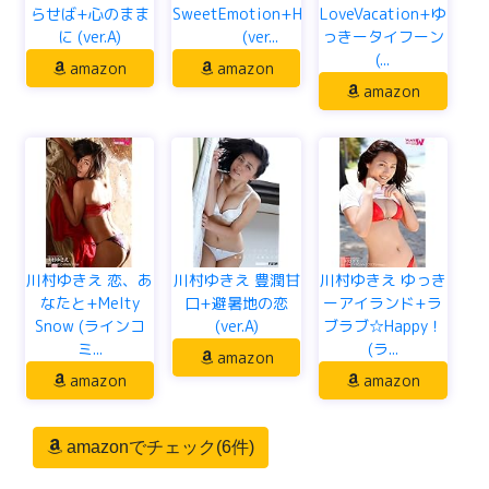
らせば+心のまま
SweetEmotion+HEAVEN
LoveVacation+ゆ
に (ver.A)
(ver...
っきータイフーン
(...
amazon
amazon
amazon
川村ゆきえ 恋、あ
川村ゆきえ 豊潤甘
川村ゆきえ ゆっき
なたと+Melty
口+避暑地の恋
ーアイランド+ラ
Snow (ラインコ
(ver.A)
ブラブ☆Happy！
ミ...
(ラ...
amazon
amazon
amazon
amazonでチェック(6件)