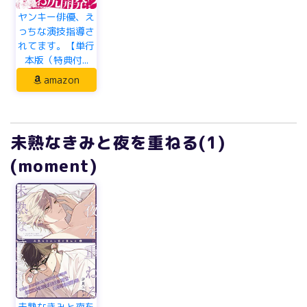
ヤンキー俳優、え
っちな演技指導さ
れてます。【単行
本版（特典付...
amazon
未熟なきみと夜を重ねる(1)
(moment)
未熟なきみと夜を