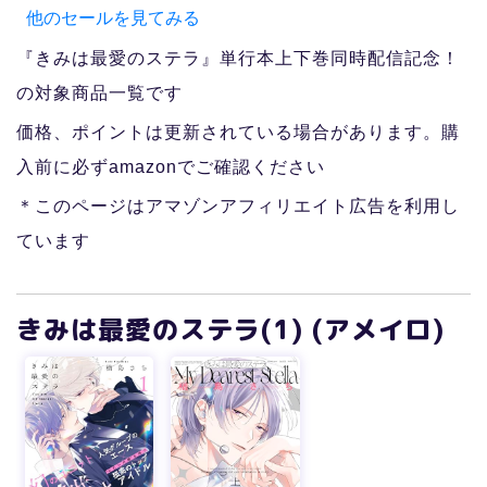
他のセールを見てみる
『きみは最愛のステラ』単行本上下巻同時配信記念！
の対象商品一覧です
価格、ポイントは更新されている場合があります。購
入前に必ずamazonでご確認ください
＊このページはアマゾンアフィリエイト広告を利用し
ています
きみは最愛のステラ(1) (アメイロ)