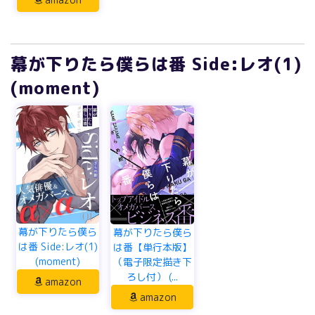
幕が下りたら僕らは番 Side:レオ(1)
(moment)
幕が下りたら僕ら
幕が下りたら僕ら
は番 Side:レオ(1)
は番【単行本版】
(moment)
（電子限定描き下
ろし付） (...
amazon
amazon