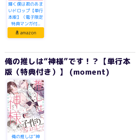
輝く僕は君のあま
いドロップ【単行
本版】（電子限定
特典マンガ付...
amazon
俺の推しは“神様”です！？【単行本
版（特典付き）】 (moment)
俺の推しは“神