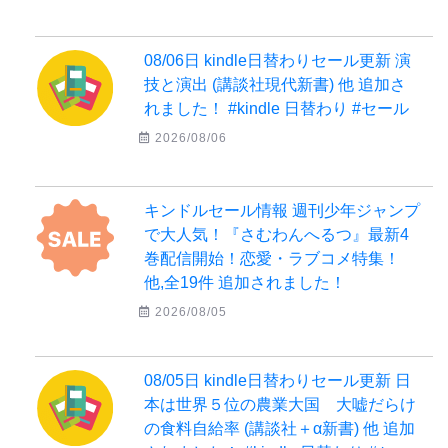
08/06日 kindle日替わりセール更新 演
技と演出 (講談社現代新書) 他 追加さ
れました！ #kindle 日替わり #セール
2026/08/06
キンドルセール情報 週刊少年ジャンプ
で大人気！『さむわんへるつ』最新4
巻配信開始！恋愛・ラブコメ特集！
他,全19件 追加されました！
2026/08/05
08/05日 kindle日替わりセール更新 日
本は世界５位の農業大国 大嘘だらけ
の食料自給率 (講談社＋α新書) 他 追加