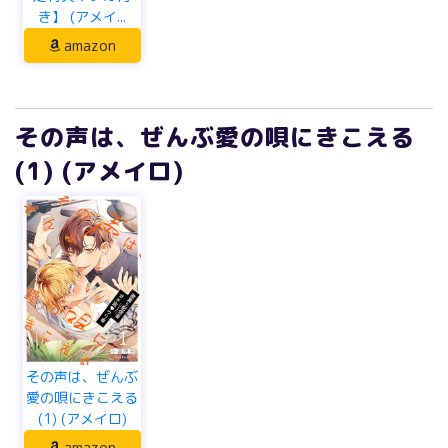
き】 (アメイ...
amazon
その声は、ぜんぶ愛の唄にきこえる
(1) (アメイロ)
その声は、ぜんぶ
愛の唄にきこえる
(1) (アメイロ)
amazon