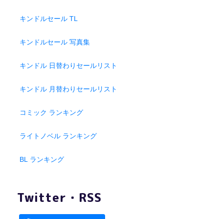
キンドルセール TL
キンドルセール 写真集
キンドル 日替わりセールリスト
キンドル 月替わりセールリスト
コミック ランキング
ライトノベル ランキング
BL ランキング
Twitter・RSS