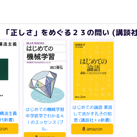
「正しさ」をめぐる２３の問い (講談社
はじめての論語 素読
はじめての機械学習
構造主義
して活かす孔子の知
中学数学でわかるＡ
代新書)
恵 (講談社＋α新書)
Ｉのエッセンス (ブ
ル...
zon
amazon