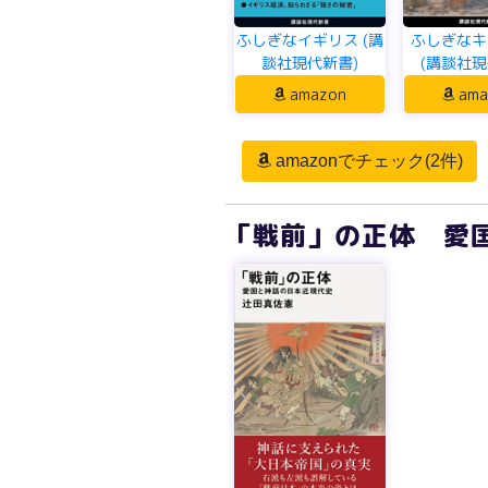
ふしぎなイギリス (講
ふしぎなキ
談社現代新書)
(講談社現
amazon
ama
amazonでチェック(2件)
「戦前」の正体 愛国