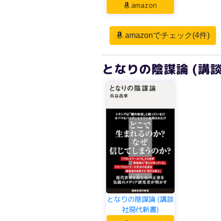
amazon
amazonでチェック(4件)
となりの陰謀論 (講
となりの陰謀論 (講談
社現代新書)