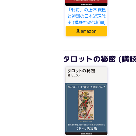
「戦前」の正体 愛国
と神話の日本近現代
史 (講談社現代新書)
amazon
タロットの秘密 (講