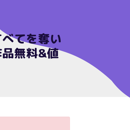
すべてを奪い
作品無料&値