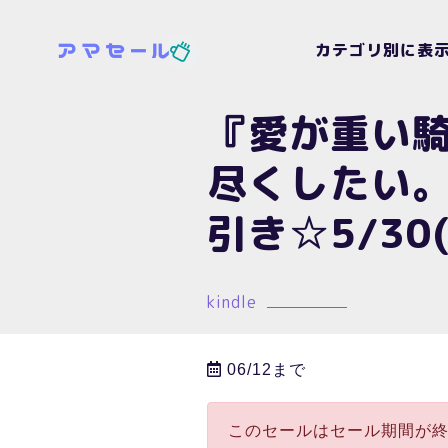
カテゴリ別に表
『愛が重い
尽くしたい
引き☆5/30(
kindle
06/12まで
このセールはセール期間が