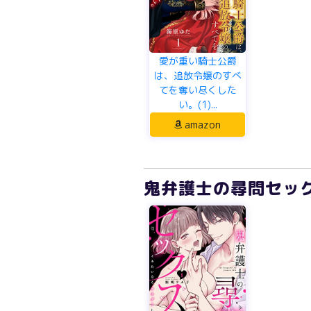
愛が重い騎士公爵
は、追放令嬢のすべ
てを奪い尽くした
い。(1)...
amazon
鬼弁護士の尋問セック