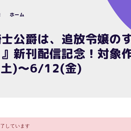
示
ホーム
騎士公爵は、追放令嬢の
。』新刊配信記念！対象
土)～6/12(金)
終了しています