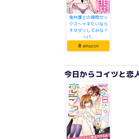
鬼弁護士の尋問セッ
クス～イキたいなら
オネダリしてみな？
～(1...
amazon
今日からコイツと恋人