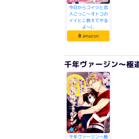
今日からコイツと恋
人ごっこ～オトコの
イイとこ教えてやる
よ～(...
amazon
千年ヴァージン～極道
千年ヴァージン～極