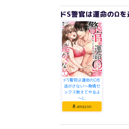
ドS警官は運命のΩを
ドS警官は運命のΩを
逃がさない～発情セ
ックス教えてやるよ
～(...
amazon