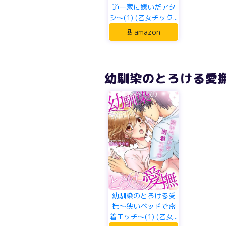
道一家に嫁いだアタ
シ～(1) (乙女チック...
amazon
幼馴染のとろける愛撫
幼馴染のとろける愛
撫～狭いベッドで密
着エッチ～(1) (乙女...