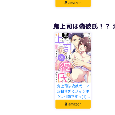
amazon
鬼上司は偽彼氏！？ 
鬼上司は偽彼氏！？
溺甘すぎてノックダ
ウン寸前ですっ(1) ...
amazon