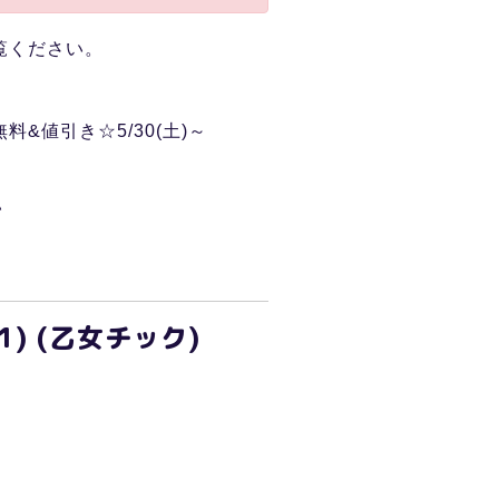
覧ください。
値引き☆5/30(土)～
い
 (乙女チック)