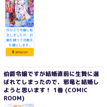
灰かぶり令嬢に転
生しましたが、計
略を練って冷酷夫
を虜にします...
amazon
伯爵令嬢ですが結婚直前に生贄に選
ばれてしまったので、邪竜と結婚し
ようと思います！ 1巻 (COMIC
ROOM)