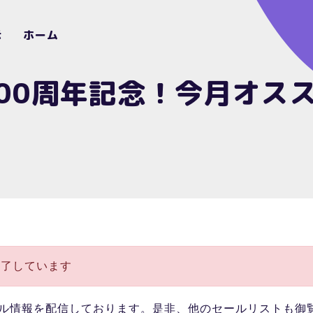
示
ホーム
00周年記念！今月オス
終了しています
ル情報を配信しております。是非、他のセールリストも御