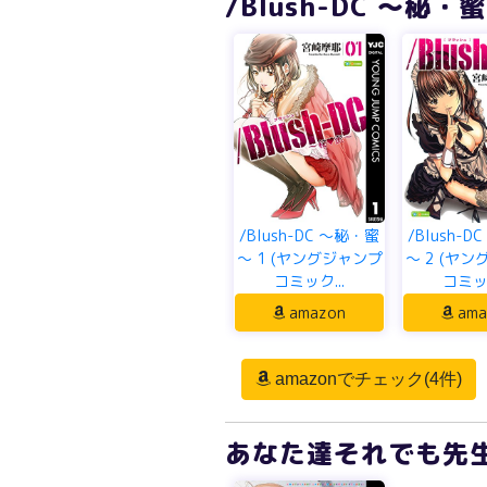
/Blush-DC ～秘・
/Blush-DC ～秘・蜜
/Blush-
～ 1 (ヤングジャンプ
～ 2 (ヤ
コミック...
コミック
amazon
ama
amazonでチェック(4件)
あなた達それでも先生で