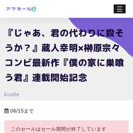
『じゃあ、君の代わりに殺そ
うか？』蔵人幸明×榊原宗々
コンビ最新作『僕の家に巣喰
う君』連載開始記念
kindle
06/15まで
このセールはセール期間が終了しています