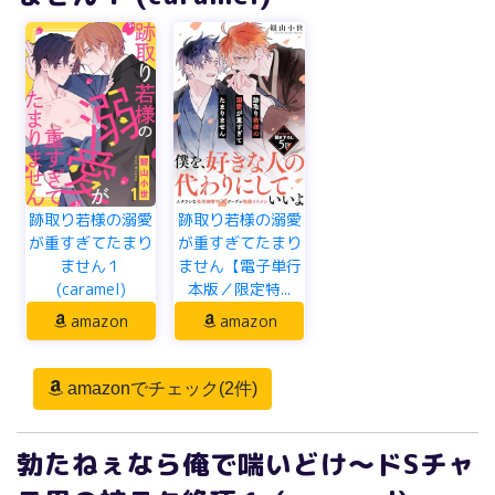
跡取り若様の溺愛
跡取り若様の溺愛
が重すぎてたまり
が重すぎてたまり
ません１
ません【電子単行
(caramel)
本版／限定特...
amazon
amazon
amazonでチェック(2件)
勃たねぇなら俺で喘いどけ～ドSチャ