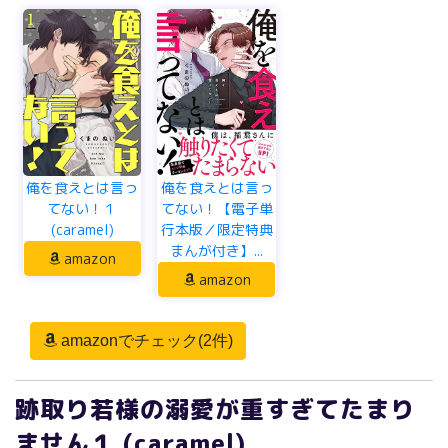
俺を食えとは言っ
俺を食えとは言っ
てない！１
てない！【電子単
(caramel)
行本版／限定特典
まんが付き】...
amazon
amazon
amazonでチェック(2件)
跡取り若様の溺愛が重すぎてたまり
ません１ (caramel)