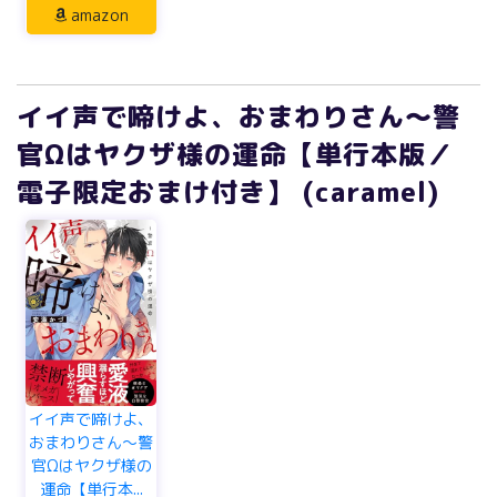
amazon
イイ声で啼けよ、おまわりさん～警
官Ωはヤクザ様の運命【単行本版／
電子限定おまけ付き】 (caramel)
イイ声で啼けよ、
おまわりさん～警
官Ωはヤクザ様の
運命【単行本...