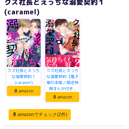
クズ社長とえっちな溺愛契約１
(caramel)
クズ社長とえっち
クズ社長とえっち
な溺愛契約１
な溺愛契約【電子
(caramel)
単行本版／限定特
典まんが付き...
amazon
amazon
amazonでチェック(2件)