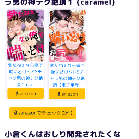
ラ男の神テク絶頂１ (caramel)
勃たねぇなら俺で
勃たねぇなら俺で
喘いどけ～ドSチ
喘いどけ～ドSチ
ャラ男の神テク絶
ャラ男の神テク絶
頂１ (ca...
頂【電子単行...
amazon
amazon
amazonでチェック(2件)
小倉くんはおしり開発されたくな