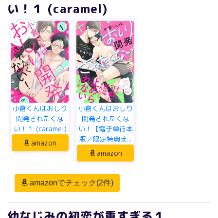
い！１ (caramel)
小倉くんはおしり
小倉くんはおしり
開発されたくな
開発されたくな
い！１ (caramel)
い！【電子単行本
版／限定特典ま...
amazon
amazon
amazonでチェック(2件)
幼なじみの初恋が重すぎる１