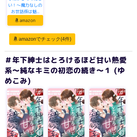
い！～魔力なしの
お世話係は魅...
amazon
amazonでチェック(4件)
＃年下紳士はとろけるほど甘い熱愛
系～純なキミの初恋の続き～１ (ゆ
めこみ)