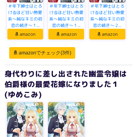
＃年下紳士はとろ
＃年下紳士はとろ
＃年下紳士はとろ
けるほど甘い熱愛
けるほど甘い熱愛
けるほど甘い熱愛
系～純なキミの初
系～純なキミの初
系～純なキミの初
恋の続き～１...
恋の続き～１...
恋の続き～２...
amazon
amazon
amazon
amazonでチェック(3件)
身代わりに差し出された幽霊令嬢は
伯爵様の最愛花嫁になりました１
(ゆめこみ)