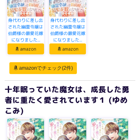
身代わりに差し出
身代わりに差し出
された幽霊令嬢は
された幽霊令嬢は
伯爵様の最愛花嫁
伯爵様の最愛花嫁
になりました...
になりました...
amazon
amazon
amazonでチェック(2件)
十年眠っていた魔女は、成長した勇
者に重たく愛されています１ (ゆめ
こみ)