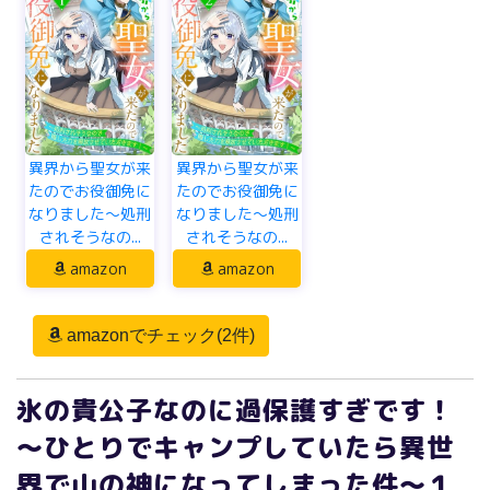
異界から聖女が来
異界から聖女が来
たのでお役御免に
たのでお役御免に
なりました～処刑
なりました～処刑
されそうなの...
されそうなの...
amazon
amazon
amazonでチェック(2件)
氷の貴公子なのに過保護すぎです！
～ひとりでキャンプしていたら異世
界で山の神になってしまった件～１