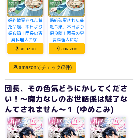
婚約破棄された貧
婚約破棄された貧
乏令嬢、本日より
乏令嬢、本日より
偏食騎士団長の専
偏食騎士団長の専
属料理人にな...
属料理人にな...
amazon
amazon
amazonでチェック(2件)
団長、その色気どうにかしてくださ
い！～魔力なしのお世話係は魅了な
んてされません～１ (ゆめこみ)