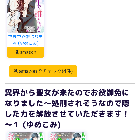
世界中で誰よりも
４ (ゆめこみ)
amazon
amazonでチェック(4件)
異界から聖女が来たのでお役御免に
なりました～処刑されそうなので隠
した力を解放させていただきます！
～１ (ゆめこみ)