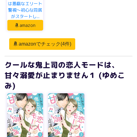
は悪戯なエリート
警視～初心な同居
がスタートし...
amazon
amazonでチェック(4件)
クールな鬼上司の恋人モードは、
甘々溺愛が止まりません１ (ゆめこ
み)