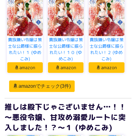
貴族嫌い令嬢は策
貴族嫌い令嬢は策
貴族嫌い令嬢は策
士な公爵様に振ら
士な公爵様に振ら
士な公爵様に振ら
れたい！１ (ゆめ
れたい！１０ (ゆ
れたい！２ (ゆめ
こみ)
めこみ)
こみ)
amazon
amazon
amazon
amazonでチェック(3件)
推しは殿下じゃございません…！！
～悪役令嬢、甘攻め溺愛ルートに突
入しました！？～１ (ゆめこみ)