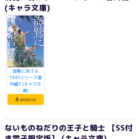
(キャラ文庫)
海鷲に告げよ
1945シリーズ番
外編3 (キャラ文
庫)
amazon
ないものねだりの王子と騎士 【SS付
き電子限定版】 (キャラ文庫)