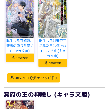
転生した守銭奴、
転生した社畜です
聖者の偽りを暴く
が見た目は極上な
(キャラ文庫)
エルフです (キャ
ラ文庫)
amazon
amazon
amazonでチェック(2件)
冥府の王の神隠し (キャラ文庫)