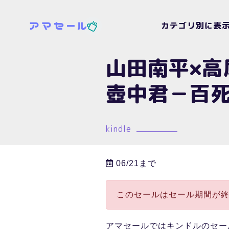
カテゴリ別に表
山田南平×高
壺中君－百
kindle
06/21まで
このセールはセール期間が
アマセールではキンドルのセー