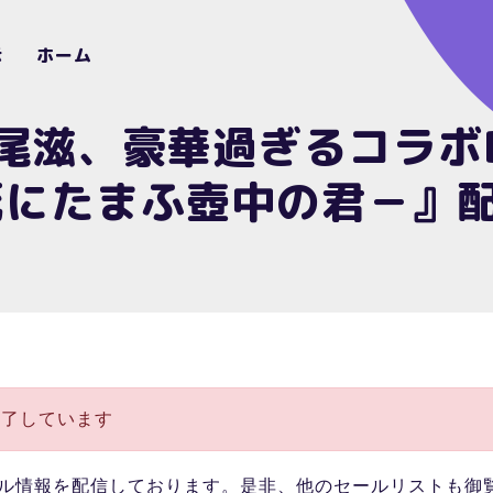
示
ホーム
尾滋、豪華過ぎるコラボBL
死にたまふ壺中の君－』
終了しています
ル情報を配信しております。是非、他のセールリストも御