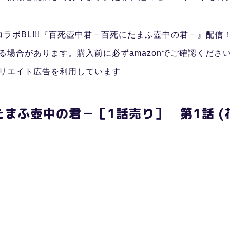
ラボBL!!!『百死壺中君－百死にたまふ壺中の君－』配信
る場合があります。購入前に必ずamazonでご確認くださ
リエイト広告を利用しています
まふ壺中の君－［1話売り］ 第1話 