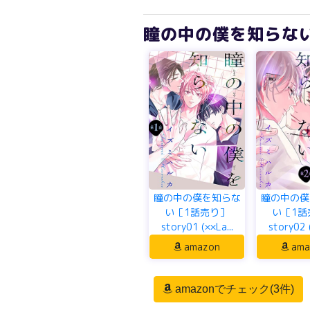
瞳の中の僕を知らない［1
瞳の中の僕を知らな
瞳の中の僕
い［1話売り］
い［1話
story01 (××La...
story02 (
amazon
ama
amazonでチェック(3件)