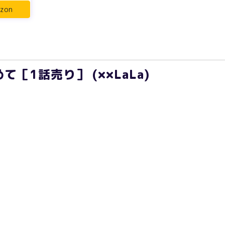
zon
［1話売り］ (××LaLa)