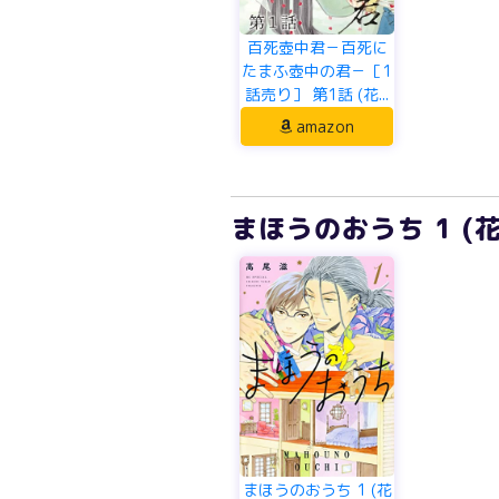
百死壺中君－百死に
たまふ壺中の君－［1
話売り］ 第1話 (花...
amazon
まほうのおうち 1 
まほうのおうち 1 (花