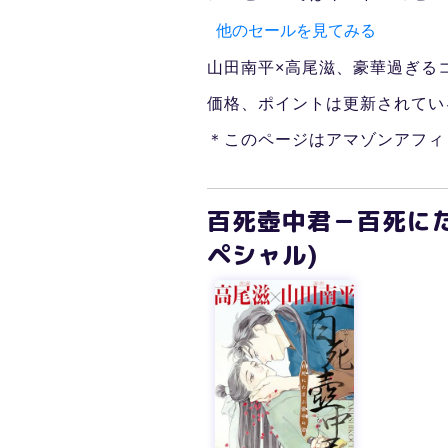
他のセールを見てみる
山田南平×高尾滋、豪華過ぎるコ
価格、ポイントは更新されてい
＊このページはアマゾンアフィ
百死壺中君－百死にた
ペシャル)