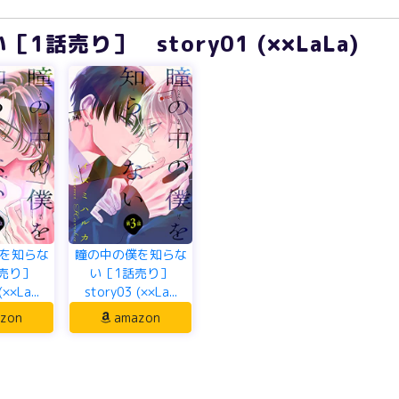
話売り］ story01 (××LaLa)
を知らな
瞳の中の僕を知らな
売り］
い［1話売り］
××La...
story03 (××La...
zon
amazon