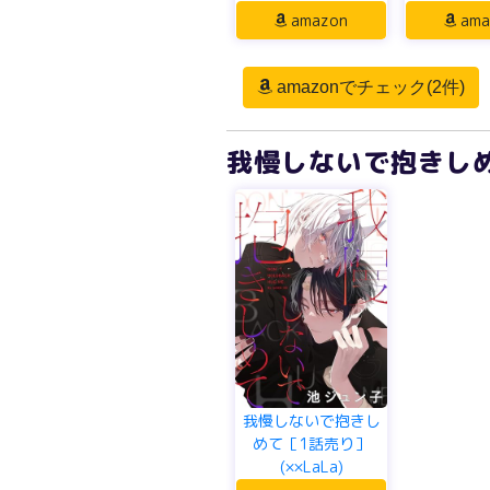
amazon
ama
amazonでチェック(2件)
我慢しないで抱きしめて
我慢しないで抱きし
めて［1話売り］
(××LaLa)