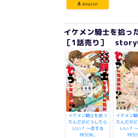
amazon
イケメン騎士を拾った
［1話売り］ story01
イケメン騎士を拾っ
イケメン騎
たんだがどうしたら
たんだがど
いい？ ～恋する
いい？ 
MOON...
MOON