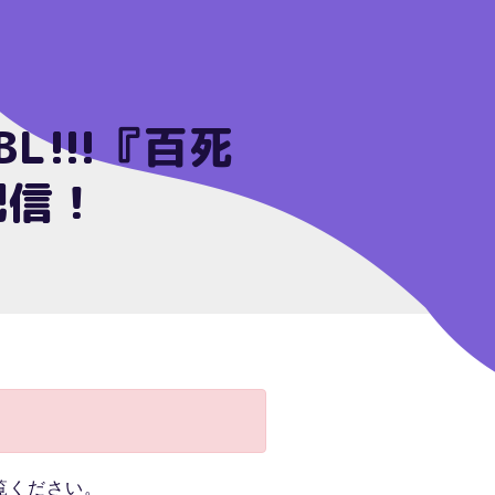
!!!『百死
配信！
覧ください。