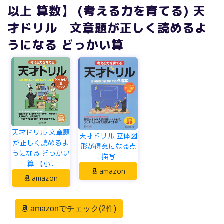
以上 算数】 (考える力を育てる) 天
才ドリル 文章題が正しく読めるよ
うになる どっかい算
天才ドリル 文章題
天才ドリル 立体図
が正しく読めるよ
形が得意になる点
うになる どっかい
描写
算 【小...
amazon
amazon
amazonでチェック(2件)