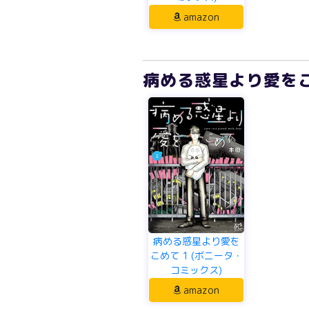
amazon
病める惑星より愛をこ
病める惑星より愛を
こめて 1 (ボニータ・
コミックス)
amazon