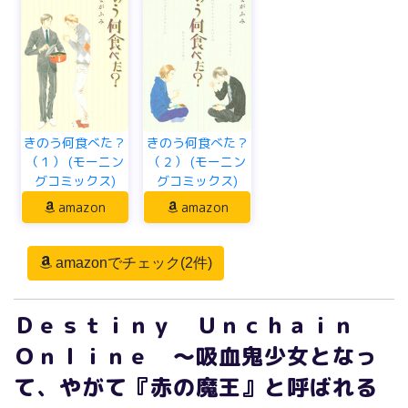
きのう何食べた？
きのう何食べた？
（１） (モーニン
（２） (モーニン
グコミックス)
グコミックス)
amazon
amazon
amazonでチェック(2件)
Ｄｅｓｔｉｎｙ Ｕｎｃｈａｉｎ
Ｏｎｌｉｎｅ ～吸血鬼少女となっ
て、やがて『赤の魔王』と呼ばれる