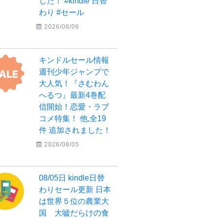
した！ #kindle 日替
わり #セール
2026/08/06
キンドルセール情報
週刊少年ジャンプで
大人気！『さむわん
へるつ』最新4巻配
信開始！恋愛・ラブ
コメ特集！ 他,全19
件 追加されました！
2026/08/05
08/05日 kindle日替
わりセール更新 日本
は世界５位の農業大
国 大嘘だらけの食