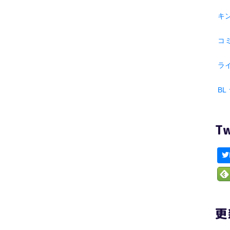
キ
コ
ラ
BL
T
更