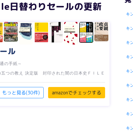
indle日替わりセールの更新
キ
キ
キ
セール
キ
通の手紙～
キ
の五つの教え
決定版 封印された闇の日本史ＦＩＬＥ
キン
もっと見る(30件)
amazonでチェックする
キン
キ
キ