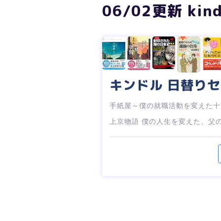
06/02更新 k
キンドル 日替り
手紙屋～僕の就職活動を変えた十
上京物語 僕の人生を変えた、父