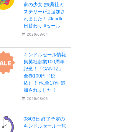
家の少女 (扶桑社ミ
ステリー) 他 追加さ
れました！ #kindle
日替わり #セール
2026/08/04
キンドルセール情報
集英社創業100周年
記念！『GANTZ』
全巻100円（税
込）！ 他,全17件 追
加されました！
2026/08/03
08/03日 終了予定の
キンドルセール一覧