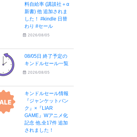
料自給率 (講談社＋α
新書) 他 追加されま
した！ #kindle 日替
わり #セール
2026/08/05
08/05日 終了予定の
キンドルセール一覧
2026/08/05
キンドルセール情報
『ジャンケットバン
ク』×『LIAR
GAME』Wアニメ化
記念 他,全17件 追加
されました！