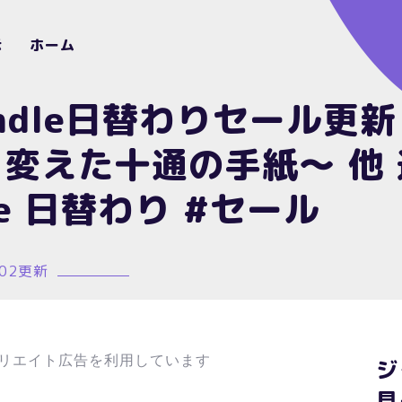
示
ホーム
kindle日替わりセール更
変えた十通の手紙～ 他
le 日替わり #セール
/02更新
リエイト広告を利用しています
ジ
見